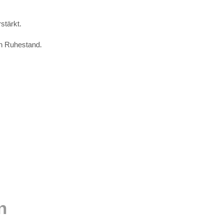
stärkt.
en Ruhestand.
n