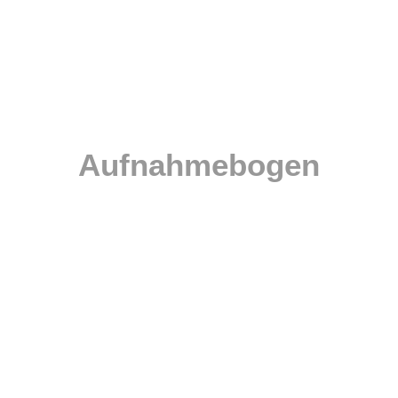
Liebe Eltern,
nen Sie vor dem ersten Besuch in unserer Praxis hier unseren Auf
ausdrucken und bereits ausgefüllt mitbringen.
Aufnahmebogen
Für Kinder bis zum 3. Lebensjahr
Für Kinder bis zum Schulbeginn
Für Schulkinder