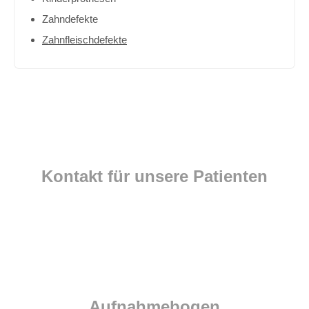
Zahndefekte
Zahnfleischdefekte
Kontakt für unsere Patienten
Liebe Eltern,
gerne können Sie vor dem ersten Besuch in unserer Praxis
hier unseren Aufnahmebogen ausdrucken und bereits
ausgefüllt mitbringen.
Aufnahmebogen