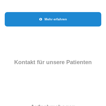
Mehr erfahren
Kontakt für unsere Patienten
Liebe Eltern,
gerne können Sie vor dem ersten Besuch in unserer Praxis
hier unseren Aufnahmebogen ausdrucken und bereits
ausgefüllt mitbringen.